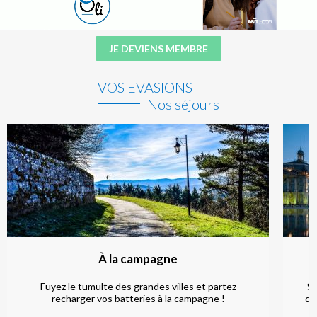
JE DEVIENS MEMBRE
VOS EVASIONS
Nos séjours
À la campagne
Fuyez le tumulte des grandes villes et partez
So
recharger vos batteries à la campagne !
qu