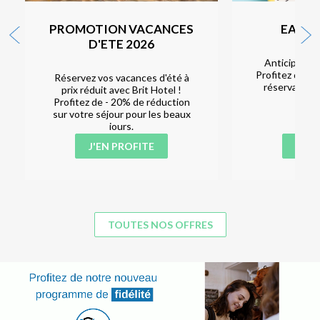
PROMOTION VACANCES
EARLY
D'ETE 2026
Anticipez, p
Profitez de 5 
Réservez vos vacances d'été à
réservant au
prix réduit avec Brit Hotel !
l'
Profitez de - 20% de réduction
sur votre séjour pour les beaux
jours.
J'EN PROFITE
J'EN
TOUTES NOS OFFRES